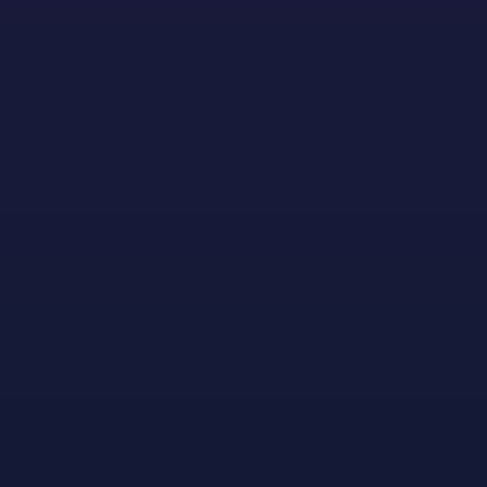
通过技术手段实现碳排放的净零目标