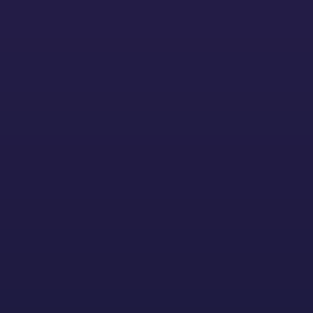
环境监测
利用传感器和数据分析监测环境变化