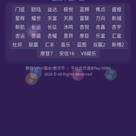
首页
企业介绍
公司动态