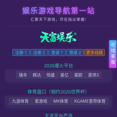
跳转到内容
官网 - 天富注册 | 游戏平台大厅 - 会员登录中心
首页
企业介绍
公司动态
营销推广
联系方式